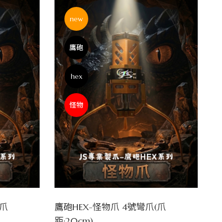
new
鷹砲
hex
怪物
(爪
鷹砲HEX-怪物爪 4號彎爪(爪
距:20cm)