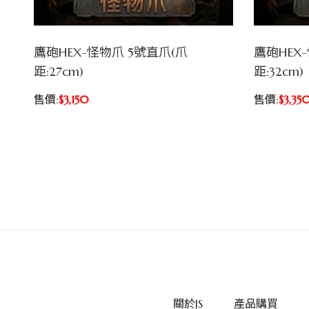
鷹砲HEX-怪物爪 5號直爪(爪
鷹砲HEX
距:27cm)
距:32cm)
售價:
$3,150
售價:
$3,35
關於JS
產品購買