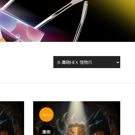
new
鷹砲