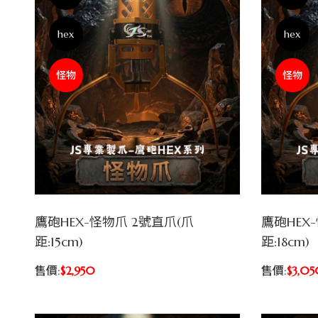
hex
hex
怪物
怪物
鷹砲HEX-怪物爪 2號直爪(爪
鷹砲HEX-
距:15cm)
距:18cm)
售價:
$2,950
售價:
$3,05