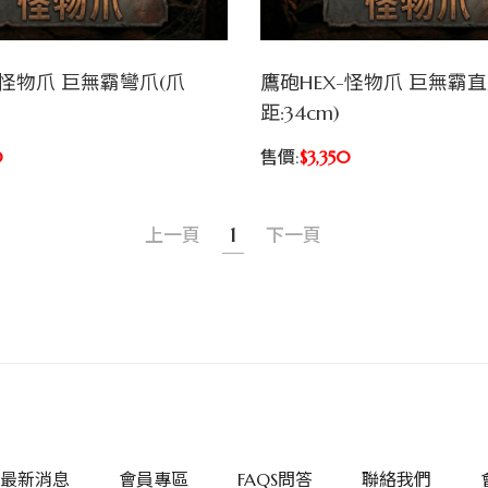
-怪物爪 巨無霸彎爪(爪
鷹砲HEX-怪物爪 巨無霸直
距:34cm)
0
售價:
$3,350
上一頁
1
下一頁
最新消息
會員專區
FAQS問答
聯絡我們