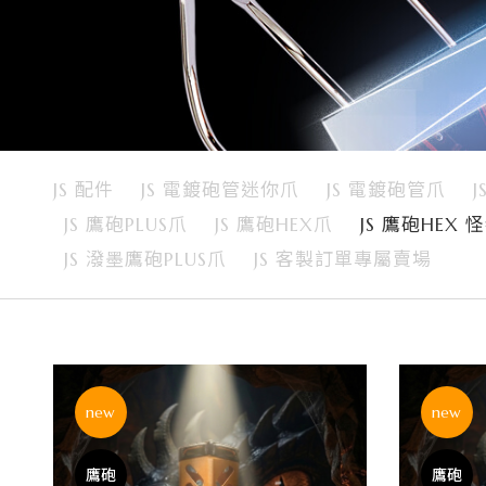
娃
機
爪
品
JS 配件
JS 電鍍砲管迷你爪
JS 電鍍砲管爪
J
牌
JS 鷹砲PLUS爪
JS 鷹砲HEX爪
JS 鷹砲HEX 
JS 潑墨鷹砲PLUS爪
JS 客製訂單專屬賣場
new
new
鷹砲
鷹砲