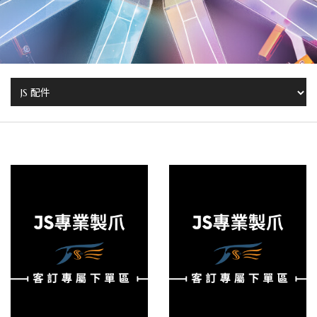
娃
機
爪
品
牌