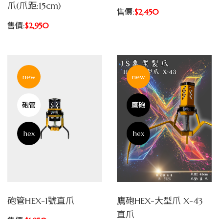
爪(爪距:15cm)
售價:
$2,450
售價:
$2,950
new
new
砲管
鷹砲
hex
hex
砲管HEX-1號直爪
鷹砲HEX-大型爪 X-43
直爪