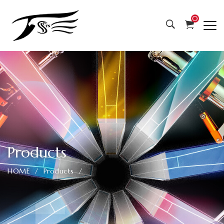
JS
0
專
業
製
爪
最
好
Products
用
HOME
Products
的
娃