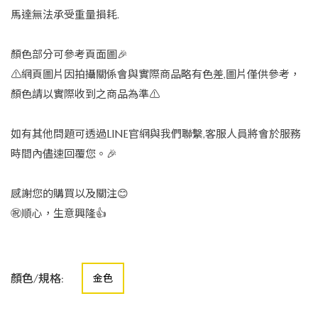
馬達無法承受重量損耗.
顏色部分可參考頁面圖🎉
⚠️網頁圖片因拍攝關係會與實際商品略有色差,圖片僅供參考，
顏色請以實際收到之商品為準⚠️
如有其他問題可透過LINE官網與我們聯繫,客服人員將會於服務
時間內儘速回覆您。🎉
感謝您的購買以及關注😊
㊗️順心，生意興隆👍
顏色/規格:
金色