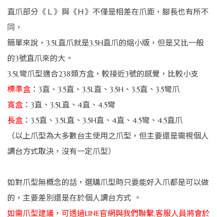
直爪部分《Ｌ》與《Ｈ》不僅是相差在爪距，腳長也有所不
同，
簡單來說，3.5L直爪就是3.5H直爪的縮小版，但是又比一般
的3號直爪來的大。
3.5L彎爪型適合238類方盒，較接近3號的感覺，比較小支
標準盒
：3直、3.5直、3.5L直、3.5H、3.5直、3.5彎爪
寬盒
：3直、3.5L直、4直、4.5彎
長盒
：3.5直、3.5L直、3.5H直、4直、4.5彎、4.5直爪
（以上爪型為大多數台主使用之爪型，但主要還是需視個人
調台方式取決，沒有一定爪型）
如對爪型無概念的話，選購爪型時只要能好入爪都是可以做
的，主要差別還是在於個人調台方式 。
如需爪型建議，可透過LINE官網與我們聯繫,客服人員將會於