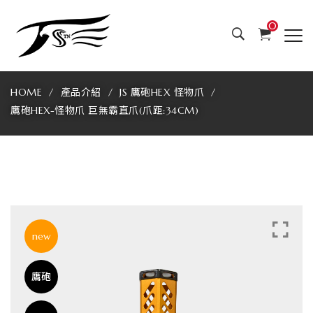
JS
0
專
業
HOME
產品介紹
JS 鷹砲HEX 怪物爪
製
鷹砲HEX-怪物爪 巨無霸直爪(爪距:34CM)
爪
最
好
用
new
的
鷹砲
娃