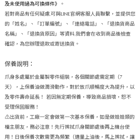
及未使用過為可換條件》
。
若對商品有任何疑慮,可與LINE官網客服人員聯繫，並提供您
的「姓名」、「訂單編號」、「連絡電話」、「退換貨商品
名稱」、「退換貨原因」等資料,我們會在收到商品後檢查
確認，為您辦理退款或寄送換貨。
保養說明：
爪身多處屬於金屬製零件組裝，各個關節處需定期（7
天），上保養油做潤滑動作，對於放爪順暢度大為提升，以
及零件壽命延長！ 若因無定期保養，導致商品損壞，恕不
受理保固服務！
⚠️出貨前，工廠一定會做第一次基本保養，如是做娃娃類的
檯主朋友，務必注意！先行擦拭爪身關節處後再上機台使
用！日後保養次數需更為頻繁（適量上油後，馬上擦拭，讓