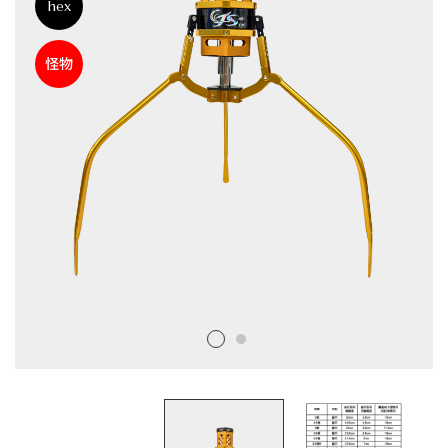
hex
娃
怪物
機
爪
品
牌