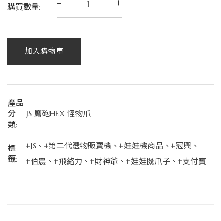
-
+
購買數量:
加入購物車
產品
分
JS 鷹砲HEX 怪物爪
類:
#JS
、
#第二代選物販賣機
、
#娃娃機商品
、
#冠興
、
標
籤:
#伯農
、
#飛絡力
、
#財神爺
、
#娃娃機爪子
、
#支付寶