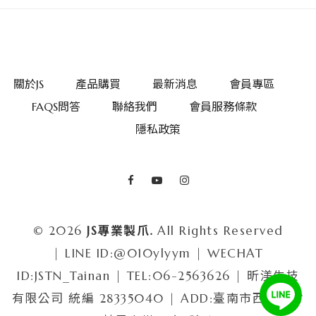
子
界
的
關於JS
產品購買
最新消息
會員專區
領
FAQS問答
聯絡我們
會員服務條款
頭
隱私政策
羊
© 2026
JS專業製爪.
All Rights Reserved
| LINE ID:@010ylyym | WECHAT
ID:JSTN_Tainan | TEL:06-2563626 | 昕渼生技
有限公司 統編 28335040 | ADD:臺南市西港區竹