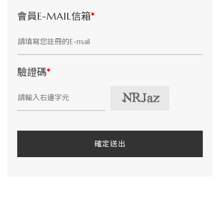
風
會員E-MAIL信箱
*
格，
專
驗證碼
*
利
技
術
確定送出
發
明、
爪