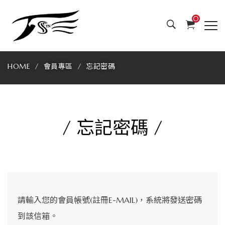
全
0
台
首
HOME
會員專區
忘記密碼
創
獨
家
/ 忘記密碼 /
設
計
機
請輸入您的會員帳號(註冊E-MAIL)，系統將發送密碼
械
到該信箱。