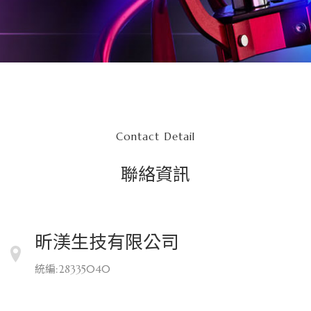
風
格，
專
利
Contact Detail
技
聯絡資訊
術
發
明、
昕渼生技有限公司
爪
統編:28335040