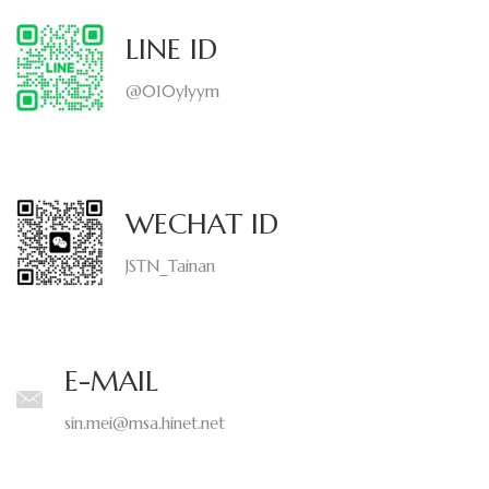
子
界
LINE ID
的
@010ylyym
領
頭
WECHAT ID
羊
JSTN_Tainan
E-MAIL
sin.mei@msa.hinet.net