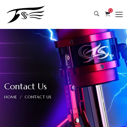
全
0
台
首
創
獨
家
設
Contact Us
計
HOME
CONTACT US
機
械