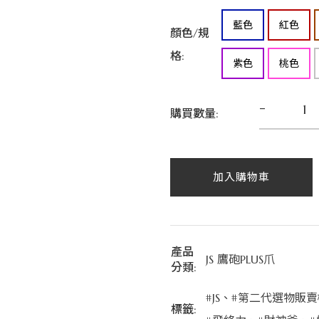
藍色
紅色
顏色/規
格:
紫色
桃色
-
購買數量:
加入購物車
產品
JS 鷹砲PLUS爪
分類:
#JS
、
#第二代選物販賣
標籤: