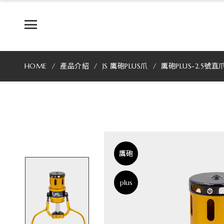
JS
專
業
HOME
產品介紹
JS 鷹砲PLUS爪
鷹砲PLUS-2.5號直
製
爪
最
好
鷹砲
用
plus
的
娃