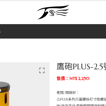
爪
鷹砲PLUS-2.
售價：NT$ 2,250
老闆/闆娘好：
⚠PLUS系列爪蓋螺絲尺寸陸續
絲"作為區分,更動期間隨貨附