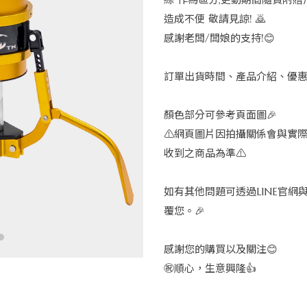
造成不便 敬請見諒! 🙇
感謝老闆/闆娘的支持!😊
訂單出貨時間、產品介紹、優
顏色部分可參考頁面圖🎉
⚠️網頁圖片因拍攝關係會與實
收到之商品為準⚠️
如有其他問題可透過LINE官網
覆您。🎉
感謝您的購買以及關注😊
㊗️順心，生意興隆👍