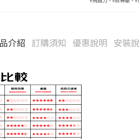
#飛絡力
、
#財神爺
、
品介紹
訂購須知
優惠說明
安裝