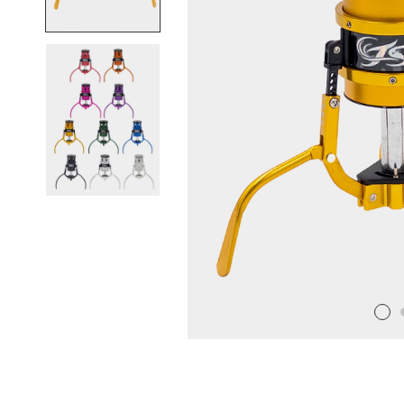
娃
機
爪
品
牌