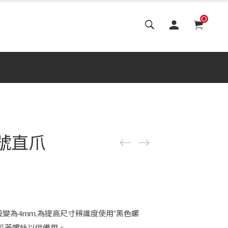
0
5號直爪
設變為4mm,為提高尺寸辨識度使用"黑色螺
贈爪蓋螺絲以供備用。