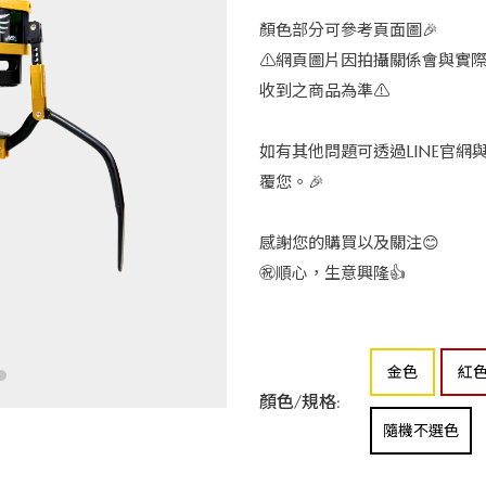
顏色部分可參考頁面圖🎉
⚠️網頁圖片因拍攝關係會與實
收到之商品為準⚠️
如有其他問題可透過LINE官網
覆您。🎉
感謝您的購買以及關注😊
㊗️順心，生意興隆👍
金色
紅
顏色/規格:
隨機不選色