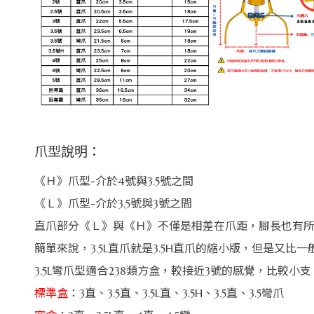
爪型說明：
《Ｈ》爪型-介於4號與3.5號之間
《Ｌ》爪型-介於3.5號與3號之間
直爪部分《Ｌ》與《Ｈ》不僅是相差在爪距，腳長也有
簡單來說，3.5L直爪就是3.5H直爪的縮小版，但是又比
3.5L彎爪型適合238類方盒，較接近3號的感覺，比較小支
標準盒
：3直、3.5直、3.5L直、3.5H、3.5直、3.5彎爪