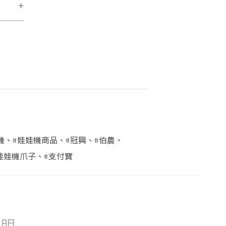
+
機
、
#娃娃機商品
、
#冠興
、
#伯農
、
娃娃機爪子
、
#支付寶
說明