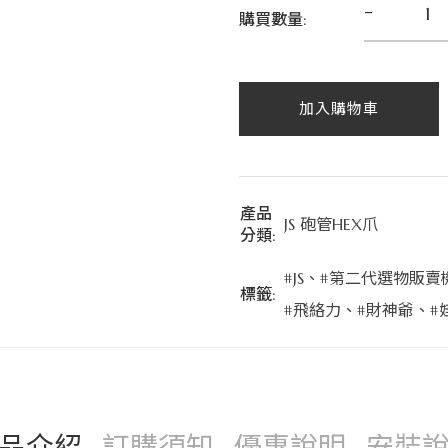
-
購買數量:
加入購物車
產品
JS 砲管HEX爪
分類:
#JS
、
#第二代選物販賣
標籤:
#飛絡力
、
#財神爺
、
#
品介紹
訂購須知
優惠說明
安裝