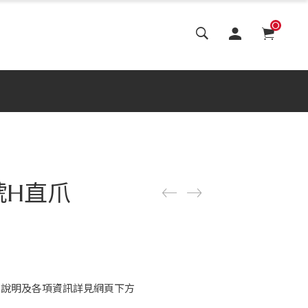
0
5號H直爪
惠說明及各項資訊詳見網頁下方