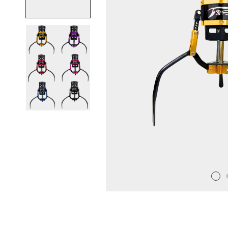
娃
機
爪
品
牌