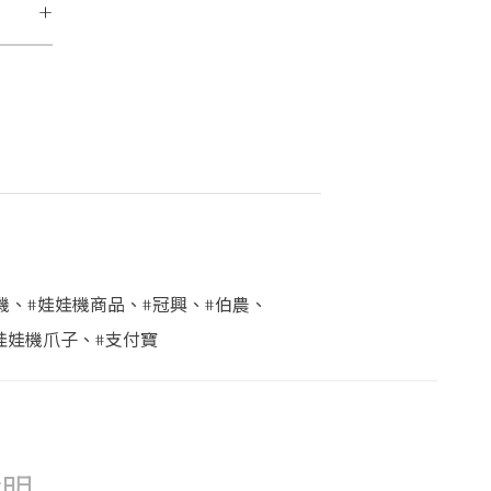
+
機
、
#娃娃機商品
、
#冠興
、
#伯農
、
娃娃機爪子
、
#支付寶
說明