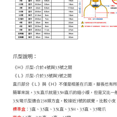
爪型說明：
《Ｈ》爪型-介於4號與3.5號之間
《Ｌ》爪型-介於3.5號與3號之間
直爪部分《Ｌ》與《Ｈ》不僅是相差在爪距，腳長也有
簡單來說，3.5L直爪就是3.5H直爪的縮小版，但是又比
3.5L彎爪型適合238類方盒，較接近3號的感覺，比較小支
標準盒
：3直、3.5直、3.5L直、3.5H、3.5直、3.5彎爪