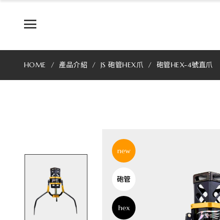
JS
專
業
HOME
產品介紹
JS 砲管HEX爪
砲管HEX-4號直爪
製
爪
最
好
new
用
砲管
的
娃
hex