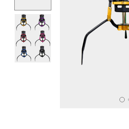
娃
機
爪
品
牌