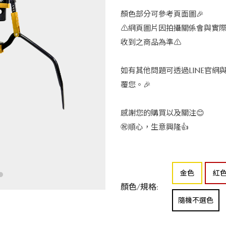
顏色部分可參考頁面圖🎉
⚠️網頁圖片因拍攝關係會與實
收到之商品為準⚠️
如有其他問題可透過LINE官網
覆您。🎉
感謝您的購買以及關注😊
㊗️順心，生意興隆👍
金色
紅
顏色/規格:
隨機不選色