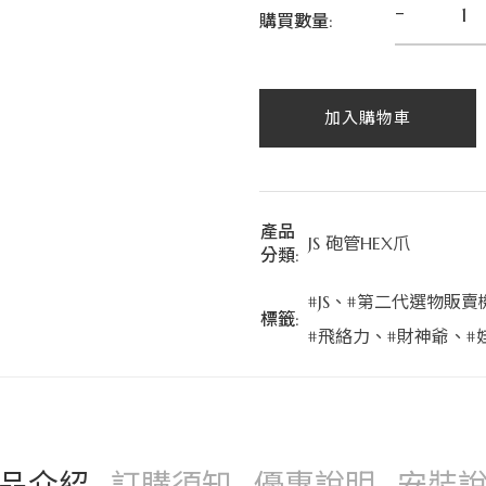
-
購買數量:
加入購物車
產品
JS 砲管HEX爪
分類:
#JS
、
#第二代選物販賣
標籤:
#飛絡力
、
#財神爺
、
#
品介紹
訂購須知
優惠說明
安裝