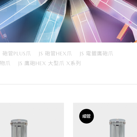
S 砲管PLUS爪
JS 砲管HEX爪
JS 電鍍鷹砲爪
怪物爪
JS 鷹砲HEX 大型爪 X系列
細管