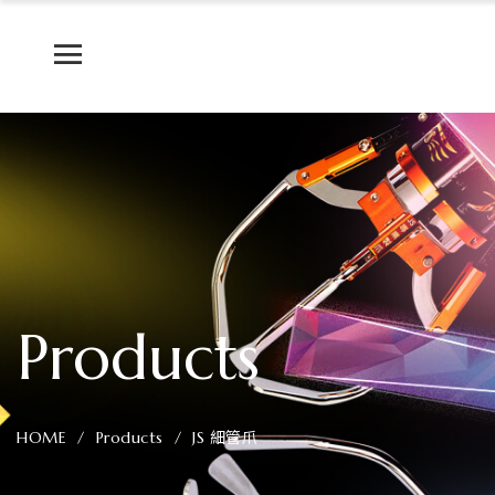
JS
專
業
製
爪
最
好
Products
用
的
HOME
Products
JS 細管爪
娃