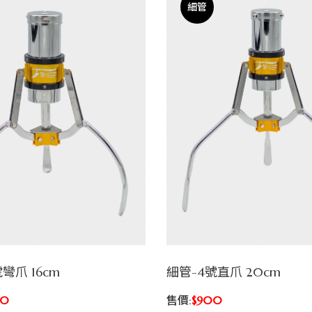
細管
號彎爪 16cm
細管-4號直爪 20cm
00
售價:
$900