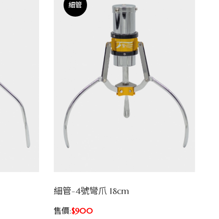
細管
細管-4號彎爪 18cm
售價:
$900