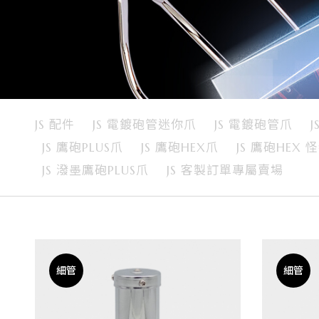
娃
機
爪
品
JS 配件
JS 電鍍砲管迷你爪
JS 電鍍砲管爪
J
牌
JS 鷹砲PLUS爪
JS 鷹砲HEX爪
JS 鷹砲HEX 
JS 潑墨鷹砲PLUS爪
JS 客製訂單專屬賣場
細管
細管