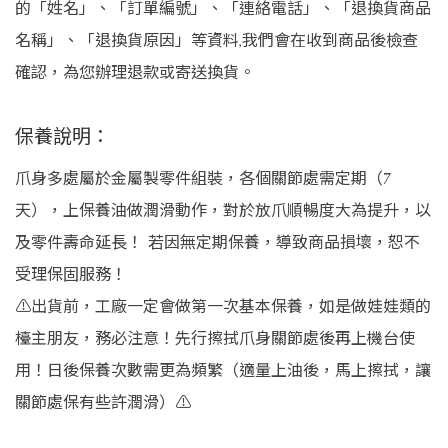
的「姓名」、「訂單編號」、「連絡電話」、「退換貨商品
名稱」、「退換貨原因」等資料,我們會在收到商品後檢查
確認，為您辦理退款或寄送換貨。
保養說明：
爪身多處屬於金屬製零件組裝，各個關節處需定期（7
天），上保養油做潤滑動作，對於放爪順暢度大為提升，以
及零件壽命延長！ 若因無定期保養，導致商品損壞，恕不
受理保固服務！
⚠️出貨前，工廠一定會做第一次基本保養，如是做娃娃類的
檯主朋友，務必注意！先行擦拭爪身關節處後再上機台使
用！日後保養次數需更為頻繁（適量上油後，馬上擦拭，讓
關節處保有些許潤滑）⚠️