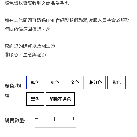
顏色請以實際收到之商品為準⚠️
如有其他問題可透過LINE官網與我們聯繫,客服人員將會於服務
時間內儘速回覆您。🎉
感謝您的購買以及關注😊
㊗️順心，生意興隆👍
藍色
紅色
金色
粉紅色
紫色
顏色/規
格:
黑色
隨機不選色
-
+
購買數量: