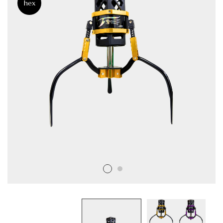
hex
娃
機
爪
品
牌