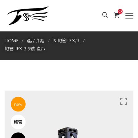
JS
0
專
業
HOME
產品介紹
JS 砲管HEX爪
製
砲管HEX-3.5號L直爪
爪
最
好
用
new
的
砲管
娃