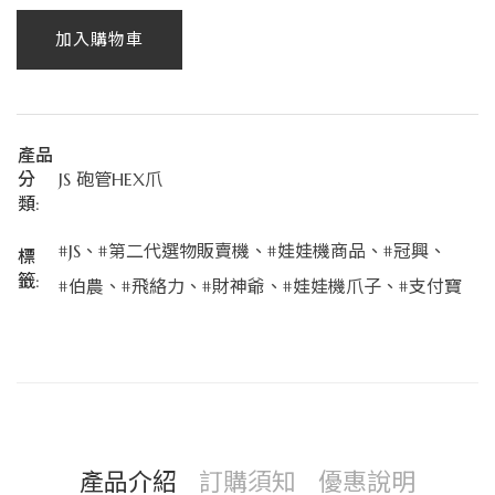
加入購物車
產品
分
JS 砲管HEX爪
類:
#JS
、
#第二代選物販賣機
、
#娃娃機商品
、
#冠興
、
標
籤:
#伯農
、
#飛絡力
、
#財神爺
、
#娃娃機爪子
、
#支付寶
產品介紹
訂購須知
優惠說明