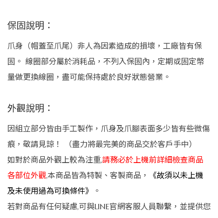
保固說明：
爪身（帽蓋至爪尾）非人為因素造成的損壞，工廠皆有保
固。 線圈部分屬於消耗品，不列入保固內，定期或固定幣
量做更換線圈，盡可能保持處於良好狀態營業。
外觀說明：
因組立部分皆由手工製作，爪身及爪腳表面多少皆有些微傷
痕，敬請見諒！ （盡力將最完美的商品交於客戶手中）
如對於商品外觀上較為注重,
請務必於上機前詳細檢查商品
各部位外觀
,本商品皆為特製、客製商品，
《故須以未上機
及未使用過為可換條件》
。
若對商品有任何疑慮,可與LINE官網客服人員聯繫，並提供您