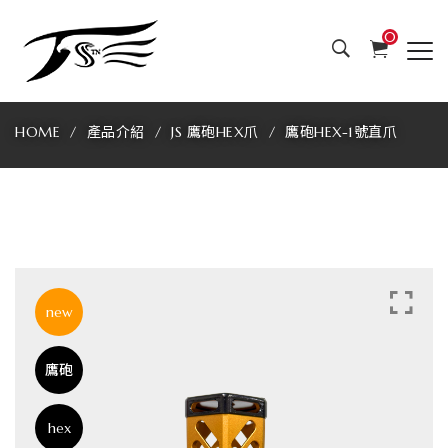
JS
0
專
業
HOME
產品介紹
JS 鷹砲HEX爪
鷹砲HEX-1號直爪
製
爪
最
好
new
用
鷹砲
的
娃
hex