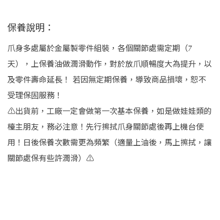
保養說明：
爪身多處屬於金屬製零件組裝，各個關節處需定期（7
天），上保養油做潤滑動作，對於放爪順暢度大為提升，以
及零件壽命延長！ 若因無定期保養，導致商品損壞，恕不
受理保固服務！
⚠️出貨前，工廠一定會做第一次基本保養，如是做娃娃類的
檯主朋友，務必注意！先行擦拭爪身關節處後再上機台使
用！日後保養次數需更為頻繁（適量上油後，馬上擦拭，讓
關節處保有些許潤滑）⚠️