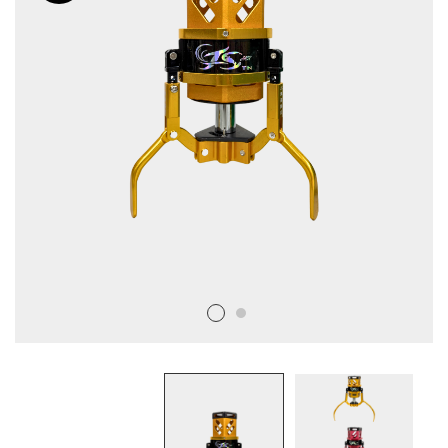
娃
機
爪
品
牌