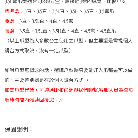
3.5L彎爪型適合238類方盒，較接近3號的感覺，比較小支
標準盒
：3直、3.5直、3.5L直、3.5H、3.5直、3.5彎爪
寬盒
：3直、3.5L直、4直、4.5彎
長盒
：3.5直、3.5L直、3.5H直、4直、4.5彎、4.5直爪
（以上爪型為大多數台主使用之爪型，但主要還是需視個人
調台方式取決，沒有一定爪型）
如對爪型無概念的話，選購爪型時只要能好入爪都是可以做
的，主要差別還是在於個人調台方式 。
如需爪型建議，可透過LINE官網與我們聯繫,客服人員將會於
服務時間內儘速回覆您。🎉
保固說明：