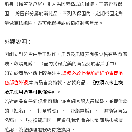
爪身（帽蓋至爪尾）非人為因素造成的損壞，工廠皆有保
固。 線圈部分屬於消耗品，不列入保固內，定期或固定幣
量做更換線圈，盡可能保持處於良好狀態營業。
外觀說明：
因組立部分皆由手工製作，爪身及爪腳表面多少皆有些微傷
痕，敬請見諒！ （盡力將最完美的商品交於客戶手中）
如對於商品外觀上較為注重,
請務必於上機前詳細檢查商品
各部位外觀
,本商品皆為特製、客製商品，
《故須以未上機
及未使用過為可換條件》
。
若對商品有任何疑慮,可與LINE官網客服人員聯繫，並提供您
的「姓名」、「訂單編號」、「連絡電話」、「退換貨商品
名稱」、「退換貨原因」等資料,我們會在收到商品後檢查
確認，為您辦理退款或寄送換貨。