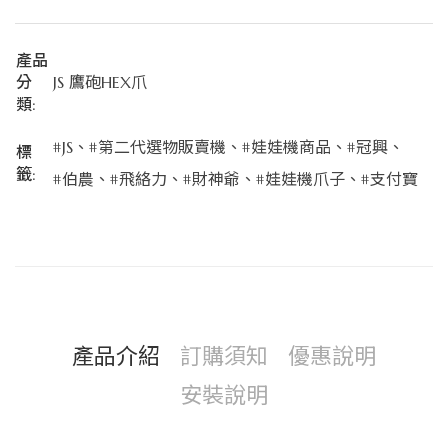
產品
分
JS 鷹砲HEX爪
類:
#JS
、
#第二代選物販賣機
、
#娃娃機商品
、
#冠興
、
標
籤:
#伯農
、
#飛絡力
、
#財神爺
、
#娃娃機爪子
、
#支付寶
產品介紹
訂購須知
優惠說明
安裝說明